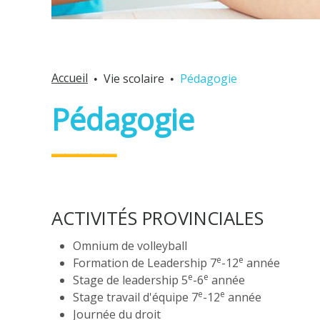
Accueil
Vie scolaire
Pédagogie
Pédagogie
ACTIVITÉS PROVINCIALES
Omnium de volleyball
e
e
Formation de Leadership 7
-12
année
e
e
Stage de leadership 5
-6
année
e
e
Stage travail d'équipe 7
-12
année
Journée du droit