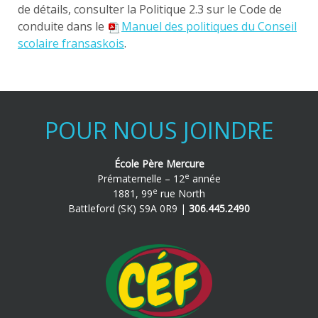
de détails, consulter la Politique 2.3 sur le Code de
conduite dans le
Manuel des politiques du Conseil
scolaire fransaskois
.
POUR NOUS JOINDRE
École Père Mercure
e
Prématernelle – 12
année
e
1881, 99
rue North
Battleford (SK) S9A 0R9 |
306.445.2490