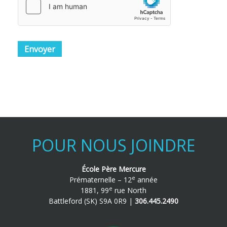
Envoyer
POUR NOUS JOINDRE
École Père Mercure
e
Prématernelle – 12
année
e
1881, 99
rue North
Battleford (SK) S9A 0R9 |
306.445.2490