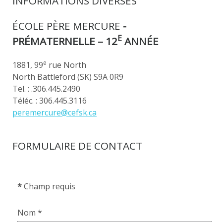
INFORMATIONS DIVERSES
ÉCOLE PÈRE MERCURE
-
E
PRÉMATERNELLE – 12
ANNÉE
e
1881, 99
rue North
North Battleford (SK) S9A 0R9
Tel. : .306.445.2490
Téléc. : 306.445.3116
peremercure@cefsk.ca
FORMULAIRE DE CONTACT
*
Champ requis
Nom
*