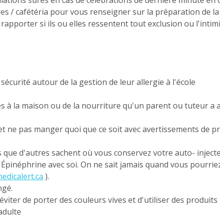
lations sûres en cas de célébrations de dernière minute en 
es / cafétéria pour vous renseigner sur la préparation de la 
rapporter si ils ou elles ressentent tout exclusion ou l'intimi
sécurité autour de la gestion de leur allergie à l'école
à la maison ou de la nourriture qu'un parent ou tuteur a
s et ne pas manger quoi que ce soit avec avertissements de 
s que d'autres sachent où vous conservez votre auto- injecte
Épinéphrine avec soi. On ne sait jamais quand vous pourriez
dicalert.ca
).
ngé.
 éviter de porter des couleurs vives et d'utiliser des produit
adulte